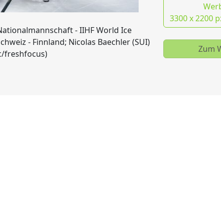
Wer
3300 x 2200 p
Nationalmannschaft - IIHF World Ice
hweiz - Finnland; Nicolas Baechler (SUI)
Zum W
ic/freshfocus)