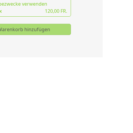
bezwecke verwenden
x
120,00 FR.
arenkorb hinzufügen