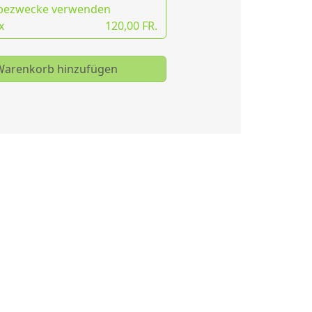
bezwecke verwenden
x
120,00 FR.
arenkorb hinzufügen