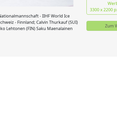
Wer
3300 x 2200 p
Nationalmannschaft - IIHF World Ice
hweiz - Finnland; Calvin Thurkauf (SUI)
Zum W
kko Lehtonen (FIN) Saku Maenalainen