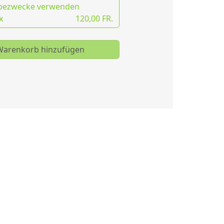
bezwecke verwenden
x
120,00 FR.
arenkorb hinzufügen