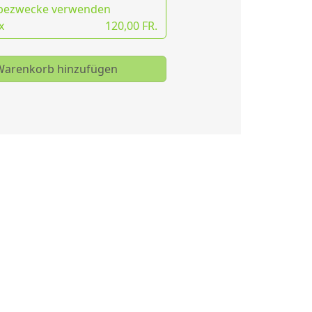
bezwecke verwenden
x
120,00 FR.
arenkorb hinzufügen