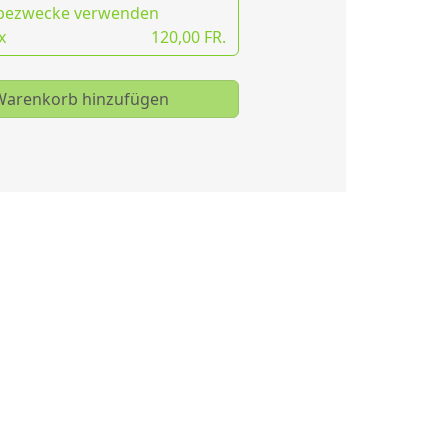
bezwecke verwenden
x
120,00 FR.
arenkorb hinzufügen