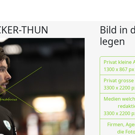
CKER-THUN
Bild in
legen
Privat kleine
1300 x 867 px
Privat grosse
3300 x 2200 p
Medien welche
redakti
3300 x 2200 p
Firmen, Age
die Fot