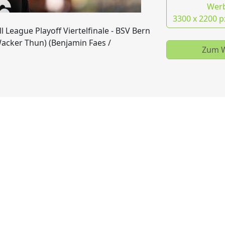
Wer
3300 x 2200 p
l League Playoff Viertelfinale - BSV Bern
acker Thun) (Benjamin Faes /
Zum W