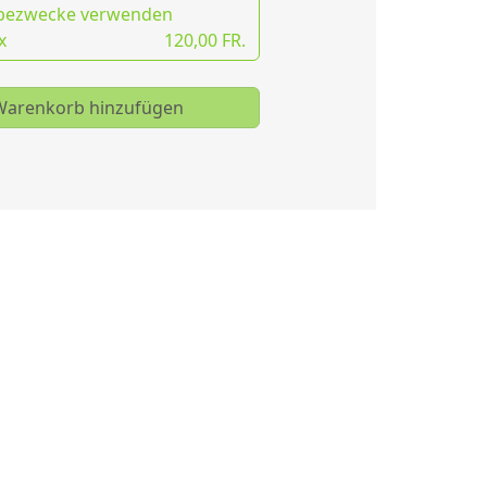
bezwecke verwenden
x
120,00 FR.
arenkorb hinzufügen