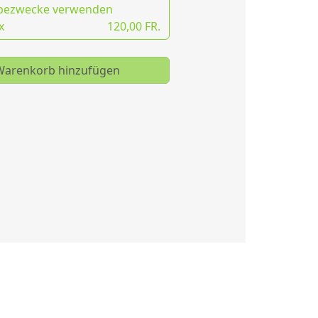
bezwecke verwenden
x
120,00 FR.
arenkorb hinzufügen