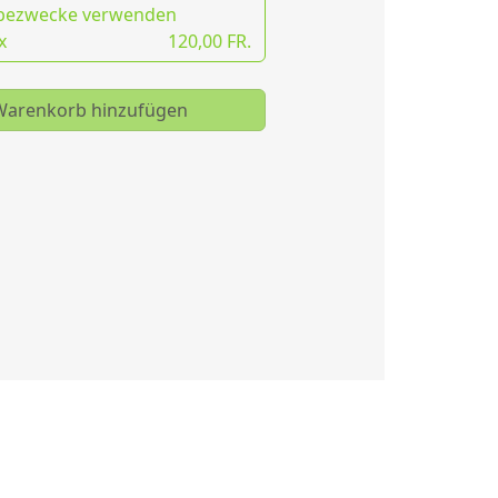
bezwecke verwenden
x
120,00 FR.
arenkorb hinzufügen